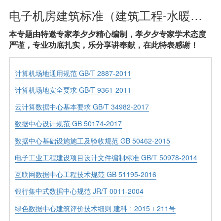
电子机房建筑标准（建筑工程-水暖专业-设计依据）
本专题由特邀专家孝夕夕精心编制，孝夕夕专家学术态度
严谨，专业功底扎实，乐分享讲奉献，在此特表感谢！
计算机场地通用规范 GB/T 2887-2011
计算机场地安全要求 GB/T 9361-2011
云计算数据中心基本要求 GB/T 34982-2017
数据中心设计规范 GB 50174-2017
数据中心基础设施施工及验收规范 GB 50462-2015
电子工业工程建设项目设计文件编制标准 GB/T 50978-2014
互联网数据中心工程技术规范 GB 51195-2016
银行集中式数据中心规范 JR/T 0011-2004
绿色数据中心建筑评价技术细则 建科﹝2015﹞211号