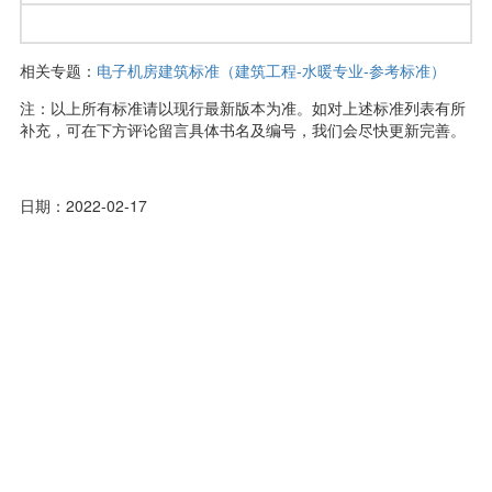
相关专题：
电子机房建筑标准（建筑工程-水暖专业-参考标准）
注：以上所有标准请以现行最新版本为准。如对上述标准列表有所
补充，可在下方评论留言具体书名及编号，我们会尽快更新完善。
日期：2022-02-17