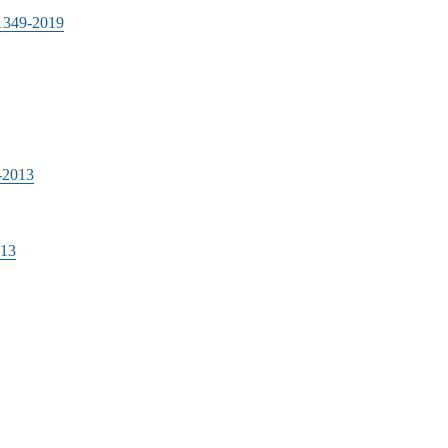
9-2019
013
13