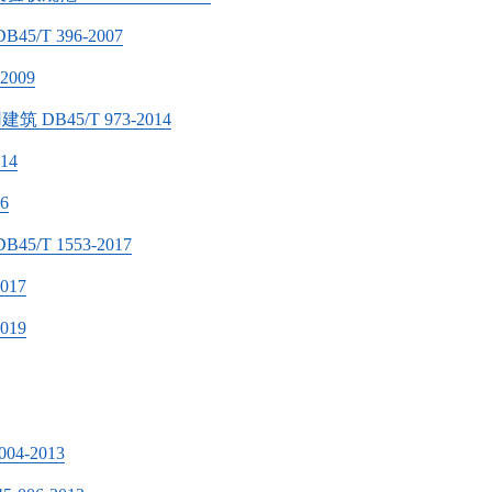
T 396-2007
009
45/T 973-2014
14
6
 1553-2017
017
019
4-2013