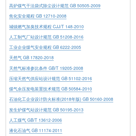
高炉煤气干法袋式除尘设计规范 GB 50505-2009
焦化安全规程 GB 12710-2008
城镇燃气加臭技术规程 CJJ/T 148-2010
人工制气厂站设计规范 GB 51208-2016
工业企业煤气安全规程 GB 6222-2005
天然气 GB 17820-2018
天然气标准参比条件 GB/T 19205-2008
压缩天然气供应站设计规范 GB 51102-2016
煤气余压发电装置技术规范 GB 50584-2010
石油化工企业设计防火标准(2018年版) GB 50160-2008
发生炉煤气站设计规范 GB 50195-2013
人工煤气 GB/T 13612-2006
液化石油气 GB 11174-2011