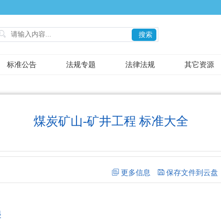

搜索
标准公告
法规专题
法律法规
其它资源
煤炭矿山-矿井工程 标准大全
4