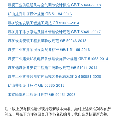
煤炭工业供暖通风与空气调节设计标准 GB/T 50466-2018
矿山提升井塔设计规范 GB 51184-2016
煤矿设备安装工程施工规范 GB 51062-2014
煤矿井下排水泵站及排水管路设计规范 GB/T 50451-2017
煤矿设备安装工程质量验收规范 GB 50946-2013
煤炭工业矿井采掘设备配备标准 GB/T 51169-2016
煤炭工业露天矿机电设备修理设施设计规范 GB/T 51068-2014
煤矿选煤设备安装工程施工与验收规范 GB 51011-2014
煤炭工业矿井监测监控系统装备配置标准 GB 50581-2020
矿山井架设计标准 GB 50385-2018
带式输送机工程设计规范 GB 50431-2008
注：以上所有标准请以现行最新版本为准。如对上述标准列表有所
补充，可在下方评论留言具体书名及编号，我们会尽快更新完善。