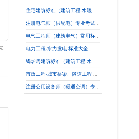
住宅建筑标准（建筑工程-水暖专业-设计依据）
注册电气师（供配电）专业考试 规范合集
电气工程师（建筑电气）常用标准规范合集
完
电力工程-水力发电 标准大全
锅炉房建筑标准（建筑工程-水暖专业-参考标准）
市政工程-城市桥梁、隧道工程 标准大全
注册公用设备师（暖通空调）专业考试 规范合集