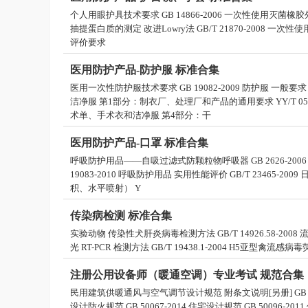
个人用眼护具技术要求 GB 14866-2006 一次性使用灭菌橡胶外科
抽提蛋白质的测定 改进Lowry法 GB/T 21870-2008 一
评价要求
医用防护产品-防护服 标准合集
医用一次性防护服技术要求 GB 19082-2009 防护服 一般要
洁净服 第1部分：制衣厂、处理厂和产品的通用要求 YY/T 050
术单、手术衣和洁净服 第4部分：干
医用防护产品-口罩 标准合集
呼吸防护用品――自吸过滤式防颗粒物呼吸器 GB 2626-2006 
19083-2010 呼吸防护用品 实用性能评价 GB/T 23465-
积、水平喷射） Y
传染病检测 标准合集
实验动物 传染性犬肝炎病毒检测方法 GB/T 14926.58-2008 流
光 RT-PCR 检测方法 GB/T 19438.1-2004 H5亚型禽流感病毒荧
注册公用设备师（暖通空调）专业考试 规范合集
民用建筑供暖通风与空气调节设计规范 附条文说明[另册] GB 5073
设计防火规范 GB 50067-2014 住宅设计规范 GB 50096-2