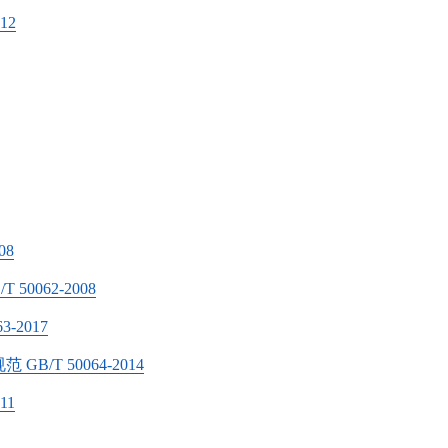
12
08
062-2008
-2017
T 50064-2014
11