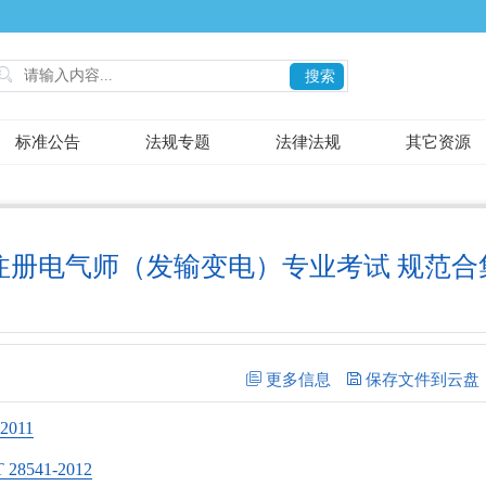

搜索
标准公告
法规专题
法律法规
其它资源
注册电气师（发输变电）专业考试 规范合
011
541-2012